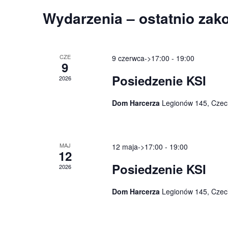
e
K
Wydarzenia – ostatnio zak
n
a
i
l
CZE
9 czerwca->17:00
-
19:00
a
9
e
Posiedzenie KSI
N
2026
n
a
Dom Harcerza
Legionów 145, Czec
d
w
a
i
MAJ
12 maja->17:00
-
19:00
r
12
g
Posiedzenie KSI
z
2026
a
W
Dom Harcerza
Legionów 145, Czec
c
y
j