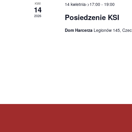
d
a
KWI
14 kwietnia->17:00
-
19:00
14
a
p
Posiedzenie KSI
2026
r
o
Dom Harcerza
Legionów 145, Czec
z
w
e
y
n
s
i
z
a
u
k
i
w
a