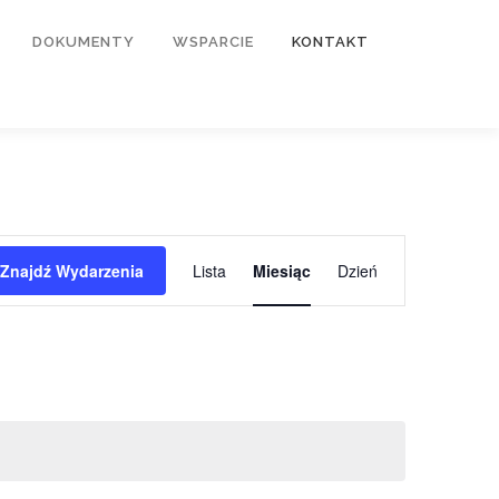
DOKUMENTY
WSPARCIE
KONTAKT
W
y
Znajdź Wydarzenia
Lista
Miesiąc
Dzień
d
a
r
z
e
n
i
e
W