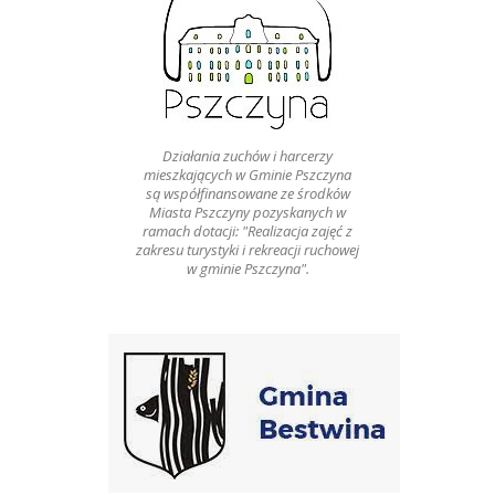
Działania zuchów i harcerzy
mieszkających w Gminie Pszczyna
są współfinansowane ze środków
Miasta Pszczyny pozyskanych w
ramach dotacji: "Realizacja zajęć z
zakresu turystyki i rekreacji ruchowej
w gminie Pszczyna".