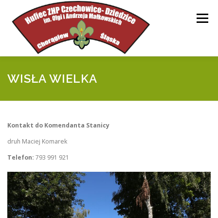
Przejdź
do
Menu
treści
STRONA GŁÓWNA
HUFIEC
INFORMACJE
WISŁA WIELKA
DOKUMENTY
WSPARCIE
KONTAKT
Kontakt do Komendanta Stanicy
druh Maciej Komarek
Telefon:
793 991 921