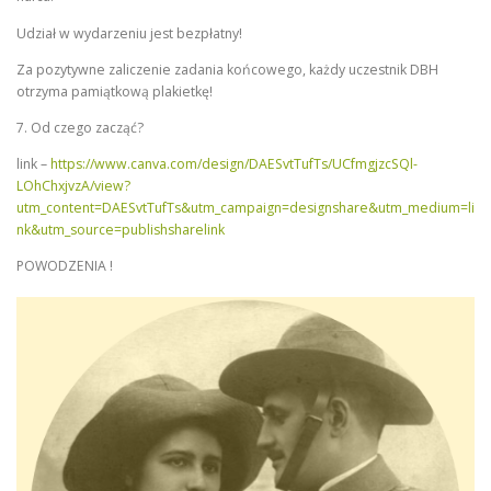
Udział w wydarzeniu jest bezpłatny!
Za pozytywne zaliczenie zadania końcowego, każdy uczestnik DBH
otrzyma pamiątkową plakietkę!
7. Od czego zacząć?
link –
https://www.canva.com/design/DAESvtTufTs/UCfmgjzcSQl-
LOhChxjvzA/view?
utm_content=DAESvtTufTs&utm_campaign=designshare&utm_medium=li
nk&utm_source=publishsharelink
POWODZENIA !