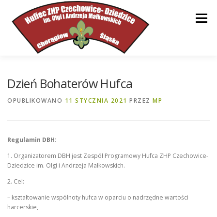
Przejdź
do
Menu
treści
STRONA GŁÓWNA
HUFIEC
INFORMACJE
Dzień Bohaterów Hufca
OPUBLIKOWANO
11 STYCZNIA 2021
PRZEZ
MP
DOKUMENTY
WSPARCIE
KONTAKT
Regulamin DBH:
1. Organizatorem DBH jest Zespół Programowy Hufca ZHP Czechowice-
Dziedzice im. Olgi i Andrzeja Małkowskich.
2. Cel:
– kształtowanie wspólnoty hufca w oparciu o nadrzędne wartości
harcerskie,