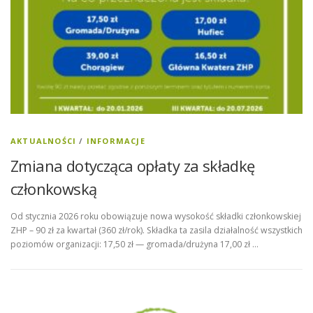
AKTUALNOŚCI
/
INFORMACJE
Zmiana dotycząca opłaty za składkę
członkowską
Od stycznia 2026 roku obowiązuje nowa wysokość składki członkowskiej
ZHP – 90 zł za kwartał (360 zł/rok). Składka ta zasila działalność wszystkich
poziomów organizacji: 17,50 zł — gromada/drużyna 17,00 zł …