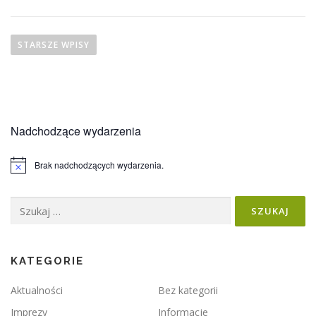
N
a
STARSZE WPISY
w
i
g
a
Nadchodzące wydarzenia
c
j
Brak nadchodzących wydarzenia.
a
Powiadomienie
p
Szukaj:
o
w
p
i
KATEGORIE
s
Aktualności
Bez kategorii
a
Imprezy
Informacje