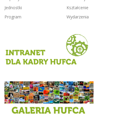
c
Jednostki
Kształcenie
h
Program
Wydarzenia