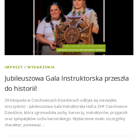
IMPREZY
/
WYDARZENIA
Jubileuszowa Gala Instruktorska przeszła
do historii!
29 listopada w Czechowicach-Dziedzicach odbyła się niezwykła
uroczystość – Jubileuszowa Gala Instruktorska Hufca ZHP Czechowice-
Dziedzice, która zgromadziła zuchy, harcerzy, instruktorów, przyjaciół
oraz sympatyków ruchu harcerskiego. Wydarzenie miało szczególny
charakter, ponieważ …