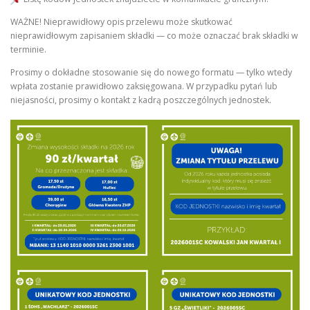
WAŻNE! Nieprawidłowy opis przelewu może skutkować
nieprawidłowym zapisaniem składki — co może oznaczać brak składki w
terminie.
Prosimy o dokładne stosowanie się do nowego formatu — tylko wtedy
wpłata zostanie prawidłowo zaksięgowana. W przypadku pytań lub
niejasności, prosimy o kontakt z kadrą poszczególnych jednostek.