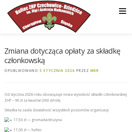
Przejdź
do
Menu
treści
STRONA GŁÓWNA
HUFIEC
INFORMACJE
Zmiana dotycząca opłaty za składkę
członkowską
DOKUMENTY
WSPARCIE
KONTAKT
OPUBLIKOWANO
5 STYCZNIA 2026
PRZEZ
MKR
Od stycznia 2026 roku obowiązuje nowa wysokość składki członkowskiej
ZHP – 90 zł za kwartał (360 zł/rok).
Składka ta zasila działalność wszystkich poziomów organizacji:
17,50 zł — gromada/drużyna
17,00 zł — hufiec