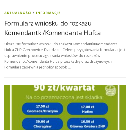
AKTUALNOŚCI
/
INFORMACJE
Formularz wniosku do rozkazu
Komendantki/Komendanta Hufca
Ukazał się formularz wniosku do rozkazu Komendantki/Komendanta
Hufca ZHP Czechowice-Dziedzice. Celem przygotowania formularza jest
usprawnienie procesu zgłaszania wniosków do rozkazów
Komendantki/Komendanta Hufca przez kadrę oraz drużynowych.
Formularz zapewnia jednolity sposób …