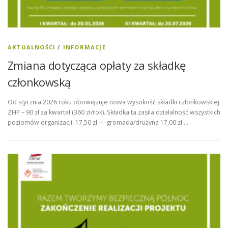
AKTUALNOŚCI
/
INFORMACJE
Zmiana dotycząca opłaty za składkę
członkowską
Od stycznia 2026 roku obowiązuje nowa wysokość składki członkowskiej
ZHP – 90 zł za kwartał (360 zł/rok). Składka ta zasila działalność wszystkich
poziomów organizacji: 17,50 zł — gromada/drużyna 17,00 zł …