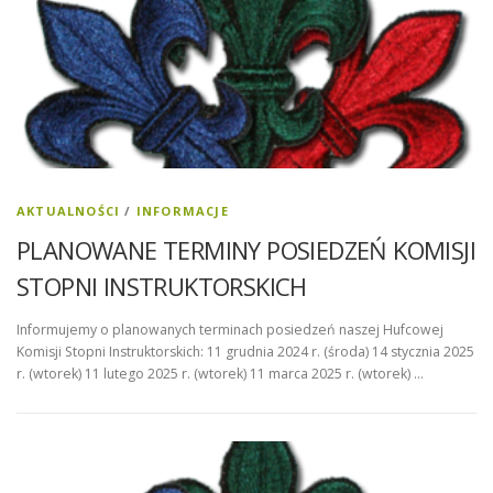
AKTUALNOŚCI
/
INFORMACJE
PLANOWANE TERMINY POSIEDZEŃ KOMISJI
STOPNI INSTRUKTORSKICH
Informujemy o planowanych terminach posiedzeń naszej Hufcowej
Komisji Stopni Instruktorskich: 11 grudnia 2024 r. (środa) 14 stycznia 2025
r. (wtorek) 11 lutego 2025 r. (wtorek) 11 marca 2025 r. (wtorek) …