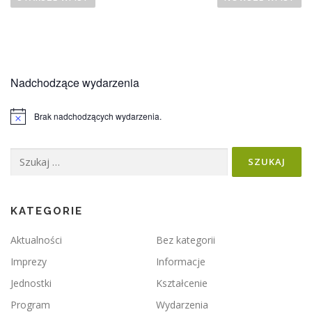
w
i
g
a
Nadchodzące wydarzenia
c
j
Brak nadchodzących wydarzenia.
a
Powiadomienie
p
Szukaj:
o
w
p
i
KATEGORIE
s
Aktualności
Bez kategorii
a
Imprezy
Informacje
c
Jednostki
Kształcenie
h
Program
Wydarzenia