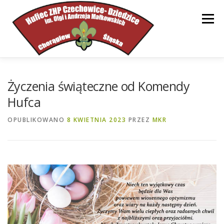
Przejdź
do
Menu
treści
STRONA GŁÓWNA
HUFIEC
INFORMACJE
Życzenia świąteczne od Komendy
Hufca
DOKUMENTY
WSPARCIE
KONTAKT
OPUBLIKOWANO
8 KWIETNIA 2023
PRZEZ
MKR