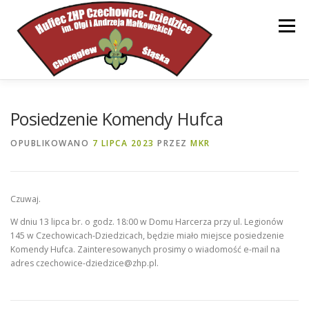
Przejdź
do
Menu
treści
STRONA GŁÓWNA
HUFIEC
INFORMACJE
Posiedzenie Komendy Hufca
OPUBLIKOWANO
7 LIPCA 2023
PRZEZ
MKR
DOKUMENTY
WSPARCIE
KONTAKT
Czuwaj.
W dniu 13 lipca br. o godz. 18:00 w Domu Harcerza przy ul. Legionów
145 w Czechowicach-Dziedzicach, będzie miało miejsce posiedzenie
Komendy Hufca. Zainteresowanych prosimy o wiadomość e-mail na
adres
czechowice-dziedzice@zhp.pl
.