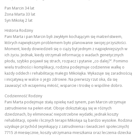
Pan Marcin 34 lat
Żona Marta 33 lat
Syn Mikołaj 2 lat
Historia Rodziny
Pani Marta i pan Marcin byli zwykłym kochającym się małżeństwem,
których największym problemem było planowanie swojej przyszłości.
Moment, kiedy dowiedzieli się o ciąży był jednym z najpiękniejszych w
ich życiu. Jednak, kiedy otrzymali informację o wadach genetycznych
płodu, szybko pojawił się strach, rozpacz i pytanie „co dalej?”. Pomimo
wielu trudności i komplikacji, rodzina podejmuje codziennie walkę o
każdy oddech i rehabilitację małego Mikołajka. Wykazuje się zaradnością
i inicjatywą w walce o jego zdrowie. Na pierwszy rzut oka, da się
zauważyć ich wzajemną miłość, wsparcie i troskę o wspólne dobro.
Codzienność Rodziny
Pani Marta podejmuje stałą opiekę nad synem, pan Marcin utrzymuje
zatrudnienie na pełen etat. Oboje dokształcają się w różnych
dziedzinach, by eliminować niepotrzebne wydatki, jednak koszty
rehabilitacji, opieki i licznych terapii Mikołaja są bardzo wysokie. Rodzina
uzyskuje przychód (wynikający z zatrudnienia i świadczeń społecznych)
7715 zł miesięcznie, koszty utrzymania mieszkania oraz leczenia dziecka