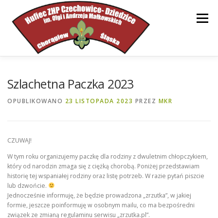
Przejdź
do
Menu
treści
STRONA GŁÓWNA
HUFIEC
INFORMACJE
Szlachetna Paczka 2023
OPUBLIKOWANO
23 LISTOPADA 2023
PRZEZ
MKR
DOKUMENTY
WSPARCIE
KONTAKT
CZUWAJ!
W tym roku organizujemy paczkę dla rodziny z dwuletnim chłopczykiem,
który od narodzin zmaga się z ciężką chorobą. Poniżej przedstawiam
historię tej wspaniałej rodziny oraz listę potrzeb. W razie pytań piszcie
lub dzwońcie.
Jednocześnie informuję, że będzie prowadzona „zrzutka”, w jakiej
formie, jeszcze poinformuję w osobnym mailu, co ma bezpośredni
związek ze zmianą regulaminu serwisu „zrzutka.pl”.