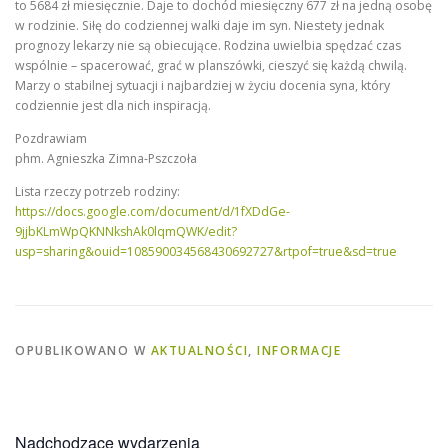
to 5684 zł miesięcznie. Daje to dochód miesięczny 677 zł na jedną osobę
w rodzinie. Siłę do codziennej walki daje im syn. Niestety jednak
prognozy lekarzy nie są obiecujące. Rodzina uwielbia spędzać czas
wspólnie – spacerować, grać w planszówki, cieszyć się każdą chwilą.
Marzy o stabilnej sytuacji i najbardziej w życiu docenia syna, który
codziennie jest dla nich inspiracją.
Pozdrawiam
phm. Agnieszka Zimna-Pszczoła
Lista rzeczy potrzeb rodziny:
https://docs.google.com/document/d/1fXDdGe-
9jjbKLmWpQKNNkshAk0lqmQWK/edit?
usp=sharing&ouid=108590034568430692727&rtpof=true&sd=true
OPUBLIKOWANO W
AKTUALNOŚCI
,
INFORMACJE
Nadchodzące wydarzenia