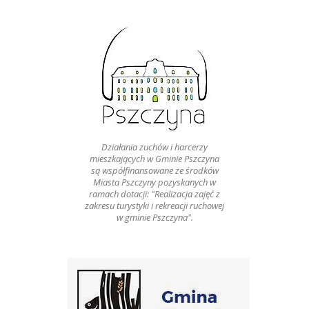
Działania zuchów i harcerzy
mieszkających w Gminie Pszczyna
są współfinansowane ze środków
Miasta Pszczyny pozyskanych w
ramach dotacji: "Realizacja zajęć z
zakresu turystyki i rekreacji ruchowej
w gminie Pszczyna".