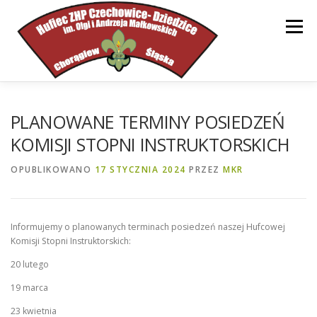
Przejdź
do
Menu
treści
STRONA GŁÓWNA
HUFIEC
INFORMACJE
PLANOWANE TERMINY POSIEDZEŃ
KOMISJI STOPNI INSTRUKTORSKICH
DOKUMENTY
WSPARCIE
KONTAKT
OPUBLIKOWANO
17 STYCZNIA 2024
PRZEZ
MKR
Informujemy o planowanych terminach posiedzeń naszej Hufcowej
Komisji Stopni Instruktorskich:
20 lutego
19 marca
23 kwietnia